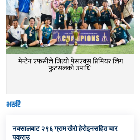
मेन्टेन एफसीले जित्यो पेसएक्स प्रिमियर लिग
फुटसलको उपाधि
भर्खरै
नक्सालबाट २९६ ग्राम खैरो हेरोइनसहित चार
पक्राउ