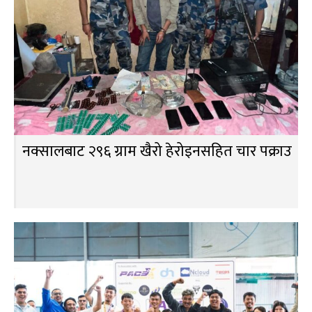
नक्सालबाट २९६ ग्राम खैरो हेरोइनसहित चार पक्राउ