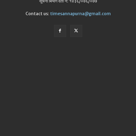
सूचना बिभाग दर्ता न: १४३६/०७६/०७७
Contact us:
timesannapurna@gmail.com