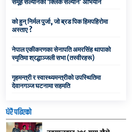
समूह सल्यानको ‘क्लिक सल्यान’ अभियान
को हुन् निर्मल पुर्जा, जो ब्रड पिक हिमपहिरोमा
अस्ताए ?
नेपाल एकीकरणका सेनापति अमरसिंह थापाको
स्मृतिमा श्रद्धाञ्जली सभा (तस्वीरहरू)
गृहमन्त्री र स्वास्थ्यमन्त्रीको उपस्थितिमा
देवानगञ्ज घटनामा सहमति
धेरै पढिएको