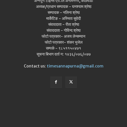
अन्नपूर्ण टाइम्स प्रा.लि अनामनगर, काठमाडौँ
अध्यक्ष/प्रधान सम्पादक - घनश्याम श्रेष्ठ
सम्पादक - नलिना श्रेष्ठ
मार्केटिङ - अस्मिता सुवेदी
संवाददाता - रीता श्रेष्ठ
संवाददाता - गोविन्द श्रेष्ठ
फोटो पत्रकार- अजय लेन्सम्यान
फोटो पत्रकार- शंकर भुजेल
सम्पर्क - ९८५११५०४७१
सूचना बिभाग दर्ता न: १४३६/०७६/०७७
Contact us:
timesannapurna@gmail.com