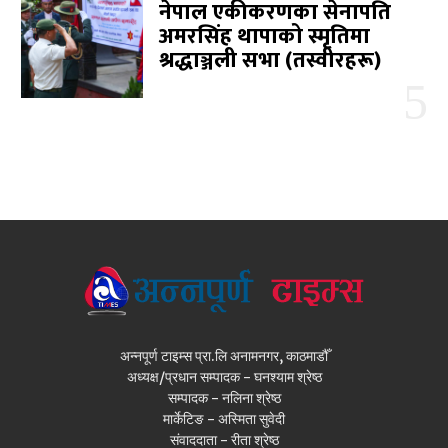
नेपाल एकीकरणका सेनापति
अमरसिंह थापाको स्मृतिमा
श्रद्धाञ्जली सभा (तस्वीरहरू)
अन्नपूर्ण टाइम्स प्रा.लि अनामनगर, काठमाडौँ
अध्यक्ष/प्रधान सम्पादक - घनश्याम श्रेष्ठ
सम्पादक - नलिना श्रेष्ठ
मार्केटिङ - अस्मिता सुवेदी
संवाददाता - रीता श्रेष्ठ