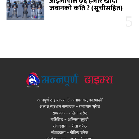
आईजीपीले ७६ हजार खाँदा
जवानको कति ? (सूचीसहित)
अन्नपूर्ण टाइम्स प्रा.लि अनामनगर, काठमाडौँ
अध्यक्ष/प्रधान सम्पादक - घनश्याम श्रेष्ठ
सम्पादक - नलिना श्रेष्ठ
मार्केटिङ - अस्मिता सुवेदी
संवाददाता - रीता श्रेष्ठ
संवाददाता - गोविन्द श्रेष्ठ