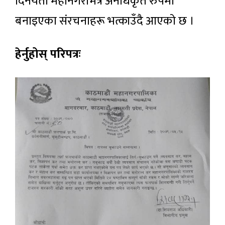
दिनयता महानगरभित्र अनधिकृत रुपमा
बनाइएका संरचनाहरू भत्काउँदै आएको छ ।
हेर्नुहोस् परिपत्रः