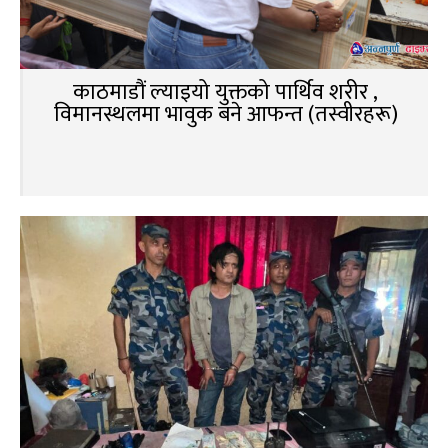
काठमाडौं ल्याइयो युक्तको पार्थिव शरीर ,
विमानस्थलमा भावुक बने आफन्त (तस्वीरहरू)