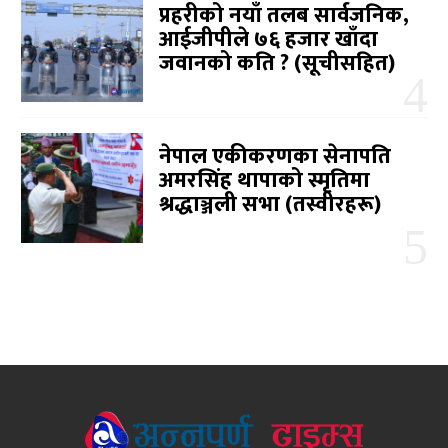
प्रहरीको नयाँ तलब सार्वजनिक,
आईजीपीले ७६ हजार खाँदा
जवानको कति ? (सूचीसहित)
नेपाल एकीकरणका सेनापति
अमरसिंह थापाको स्मृतिमा
श्रद्धाञ्जली सभा (तस्वीरहरू)