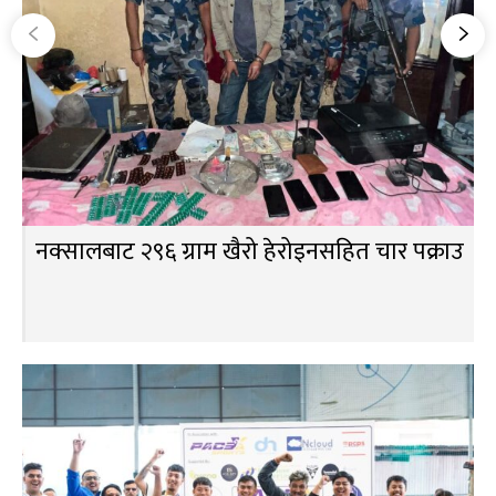
नक्सालबाट २९६ ग्राम खैरो हेरोइनसहित चार पक्राउ