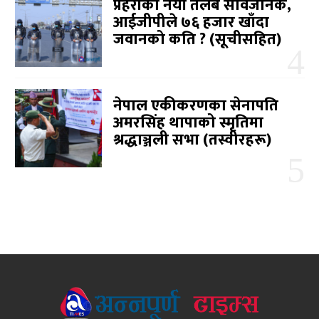
प्रहरीको नयाँ तलब सार्वजनिक,
आईजीपीले ७६ हजार खाँदा
जवानको कति ? (सूचीसहित)
नेपाल एकीकरणका सेनापति
अमरसिंह थापाको स्मृतिमा
श्रद्धाञ्जली सभा (तस्वीरहरू)