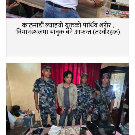
काठमाडौं ल्याइयो युक्तको पार्थिव शरीर ,
विमानस्थलमा भावुक बने आफन्त (तस्वीरहरू)