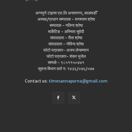
अन्नपूर्ण टाइम्स प्रा.लि अनामनगर, काठमाडौँ
अध्यक्ष/प्रधान सम्पादक - घनश्याम श्रेष्ठ
सम्पादक - नलिना श्रेष्ठ
मार्केटिङ - अस्मिता सुवेदी
संवाददाता - रीता श्रेष्ठ
संवाददाता - गोविन्द श्रेष्ठ
फोटो पत्रकार- अजय लेन्सम्यान
फोटो पत्रकार- शंकर भुजेल
सम्पर्क - ९८५११५०४७१
सूचना बिभाग दर्ता न: १४३६/०७६/०७७
Contact us:
timesannapurna@gmail.com