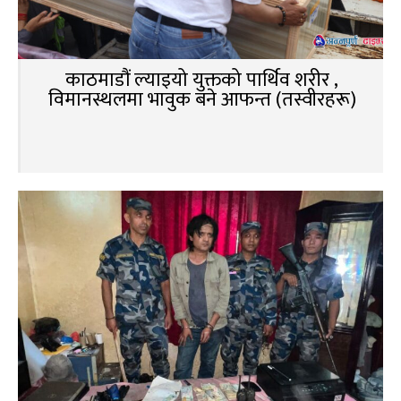
काठमाडौं ल्याइयो युक्तको पार्थिव शरीर ,
विमानस्थलमा भावुक बने आफन्त (तस्वीरहरू)