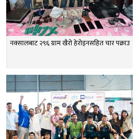
नक्सालबाट २९६ ग्राम खैरो हेरोइनसहित चार पक्राउ