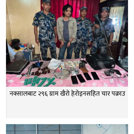
नक्सालबाट २९६ ग्राम खैरो हेरोइनसहित चार पक्राउ