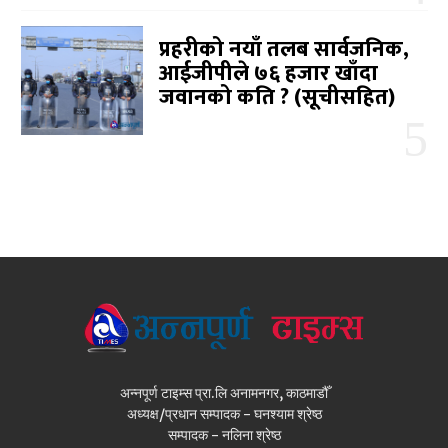
प्रहरीको नयाँ तलब सार्वजनिक,
आईजीपीले ७६ हजार खाँदा
जवानको कति ? (सूचीसहित)
अन्नपूर्ण टाइम्स प्रा.लि अनामनगर, काठमाडौँ
अध्यक्ष/प्रधान सम्पादक - घनश्याम श्रेष्ठ
सम्पादक - नलिना श्रेष्ठ