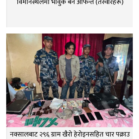
विमानस्थलमा भावुक बने आफन्त (तस्वीरहरू)
नक्सालबाट २९६ ग्राम खैरो हेरोइनसहित चार पक्राउ