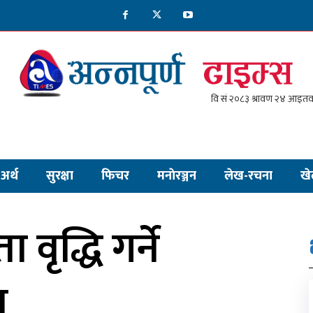
अर्थ
सुरक्षा
फिचर
मनाेरञ्जन
लेख-रचना
खे
 वृद्धि गर्ने
ा