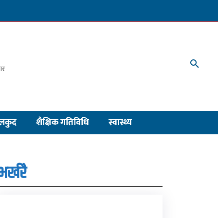
लकुद
शैक्षिक गतिविधि
स्वास्थ्य
भर्खरै