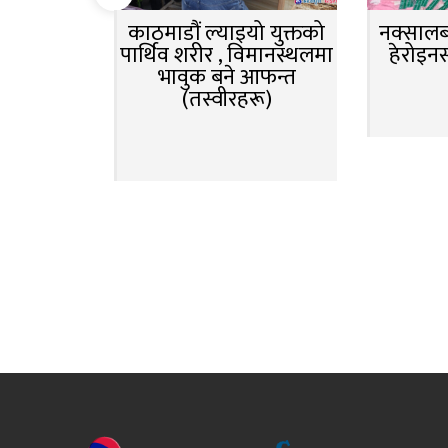
काठमाडौं ल्याइयो युक्तको
नक्सालबा
पार्थिव शरीर , विमानस्थलमा
हेरोइन
भावुक बने आफन्त
(तस्वीरहरू)