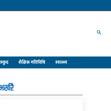
लकुद
शैक्षिक गतिविधि
स्वास्थ्य
भर्खरै