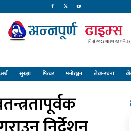
अर्थ
सुरक्षा
फिचर
मनाेरञ्जन
लेख-रचना
खे
तन्त्रतापूर्वक
न/गराउन निर्देशन