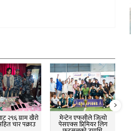
ट २९६ ग्राम खैरो
मेन्टेन एफसीले जित्यो
सहित चार पक्राउ
पेसएक्स प्रिमियर लिग
फुटसलको उपाधि