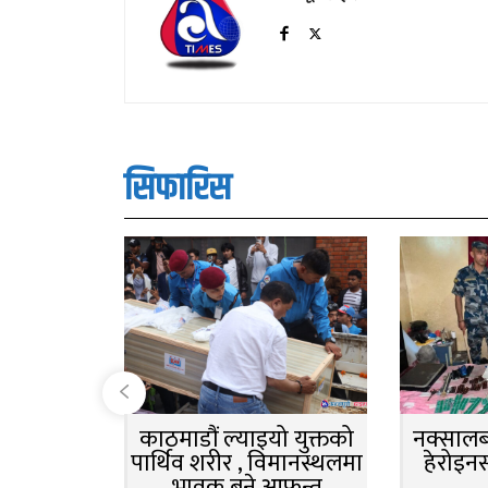
सिफारिस
काठमाडौं ल्याइयो युक्तको
नक्सालबा
पार्थिव शरीर , विमानस्थलमा
हेरोइन
भावुक बने आफन्त