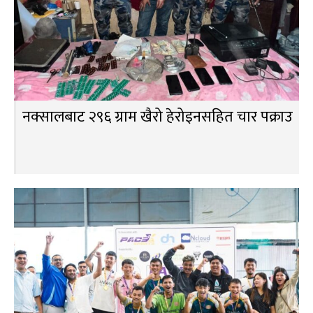
नक्सालबाट २९६ ग्राम खैरो हेरोइनसहित चार पक्राउ