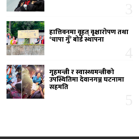
हात्तिवनमा वृहत् वृक्षारोपण तथा
‘चापा गुँ’ बोर्ड स्थापना
गृहमन्त्री र स्वास्थ्यमन्त्रीको
उपस्थितिमा देवानगञ्ज घटनामा
सहमति