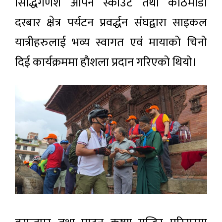
सिद्धिगणेश ओपन स्काउट तथा काठमाडौँ
दरबार क्षेत्र पर्यटन प्रवर्द्धन संघद्वारा साइकल
यात्रीहरुलाई भव्य स्वागत एवं मायाको चिनो
दिई कार्यक्रममा हौशला प्रदान गरिएको थियो।