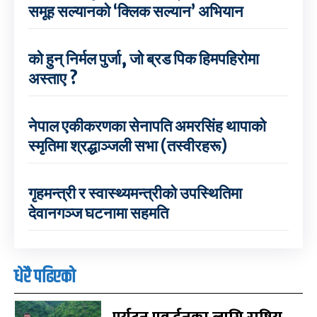
समूह सल्यानको ‘क्लिक सल्यान’ अभियान
को हुन् निर्मल पुर्जा, जो ब्रड पिक हिमपहिरोमा
अस्ताए ?
नेपाल एकीकरणका सेनापति अमरसिंह थापाको
स्मृतिमा श्रद्धाञ्जली सभा (तस्वीरहरू)
गृहमन्त्री र स्वास्थ्यमन्त्रीको उपस्थितिमा
देवानगञ्ज घटनामा सहमति
धेरै पढिएको