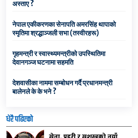
अस्ताए ?
नेपाल एकीकरणका सेनापति अमरसिंह थापाको
स्मृतिमा श्रद्धाञ्जली सभा (तस्वीरहरू)
गृहमन्त्री र स्वास्थ्यमन्त्रीको उपस्थितिमा
देवानगञ्ज घटनामा सहमति
देशवासीका नाममा सम्बोधन गर्दै प्रधानमन्त्री
बालेनले के के भने ?
धेरै पढिएको
सेना, प्रहरी र सशस्त्रको नयाँ