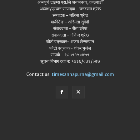
अन्नपूर्ण टाइम्स प्रा.लि अनामनगर, काठमाडौँ
अध्यक्ष/प्रधान सम्पादक - घनश्याम श्रेष्ठ
सम्पादक - नलिना श्रेष्ठ
मार्केटिङ - अस्मिता सुवेदी
संवाददाता - रीता श्रेष्ठ
संवाददाता - गोविन्द श्रेष्ठ
फोटो पत्रकार- अजय लेन्सम्यान
फोटो पत्रकार- शंकर भुजेल
सम्पर्क - ९८५११५०४७१
सूचना बिभाग दर्ता न: १४३६/०७६/०७७
Contact us:
timesannapurna@gmail.com