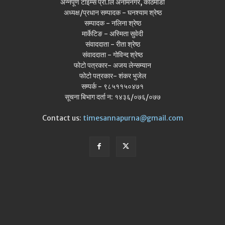
अन्नपूर्ण टाइम्स प्रा.लि अनामनगर, काठमाडौँ
अध्यक्ष/प्रधान सम्पादक - घनश्याम श्रेष्ठ
सम्पादक - नलिना श्रेष्ठ
मार्केटिङ - अस्मिता सुवेदी
संवाददाता - रीता श्रेष्ठ
संवाददाता - गोविन्द श्रेष्ठ
फोटो पत्रकार- अजय लेन्सम्यान
फोटो पत्रकार- शंकर भुजेल
सम्पर्क - ९८५११५०४७१
सूचना बिभाग दर्ता न: १४३६/०७६/०७७
Contact us:
timesannapurna@gmail.com