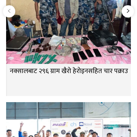
नक्सालबाट २९६ ग्राम खैरो हेरोइनसहित चार पक्राउ