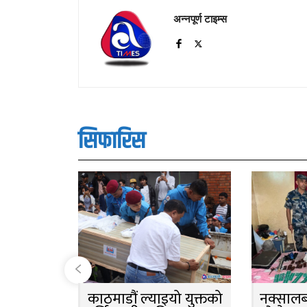
अन्नपूर्ण टाइम्स
सिफारिस
काठमाडौं ल्याइयो युक्तको
नक्सालबा