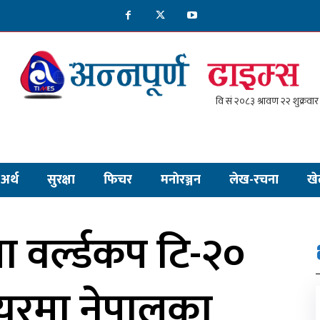
अर्थ
सुरक्षा
फिचर
मनाेरञ्जन
लेख-रचना
खे
ला वर्ल्डकप टि-२०
ायरमा नेपालका