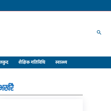
लकुद
शैक्षिक गतिविधि
स्वास्थ्य
भर्खरै