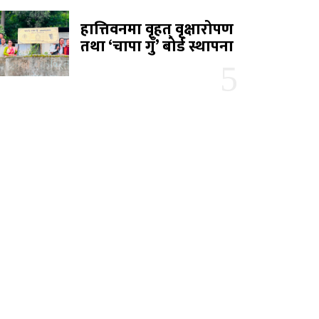
हात्तिवनमा वृहत् वृक्षारोपण
तथा ‘चापा गुँ’ बोर्ड स्थापना