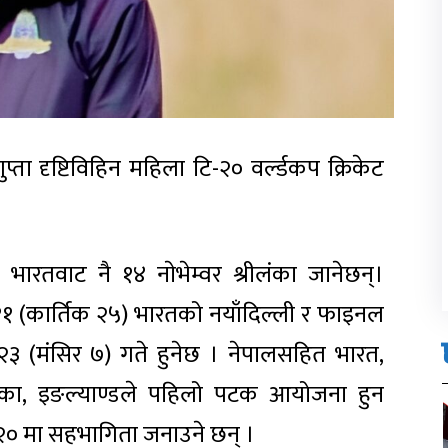
र गुप्ता दृष्टिविहिन महिला टि-२० वर्ल्डकप क्रिकेट
े भारतवाट नै १४ नाेभेम्वर श्रीलंका जानेछन्।
 ११ (कार्तिक २५) भारतको नयाँदिल्ली र फाइनल
 २३ (मंसिर ७) गते हुनेछ । नेपालसहित भारत,
अमेरिका, इङल्याण्डले पहिलो पटक आयोजना हुन
–२० मा सहभागिता जनाउने छन् ।