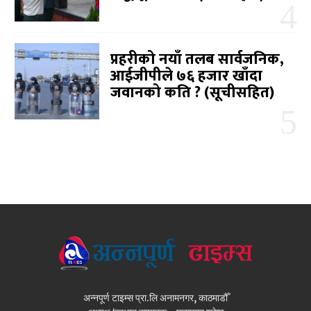
प्रहरीको नयाँ तलब सार्वजनिक,
आईजीपीले ७६ हजार खाँदा
जवानको कति ? (सूचीसहित)
अन्नपूर्ण टाइम्स प्रा.लि अनामनगर, काठमाडौँ