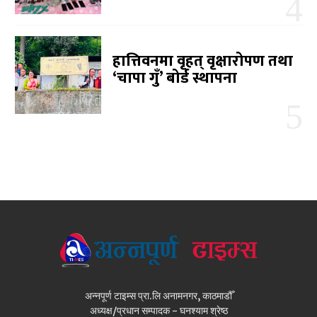
हात्तिवनमा वृहत् वृक्षारोपण तथा
‘चापा गुँ’ बोर्ड स्थापना
अन्नपूर्ण टाइम्स प्रा.लि अनामनगर, काठमाडौँ
अध्यक्ष/प्रधान सम्पादक - घनश्याम श्रेष्ठ