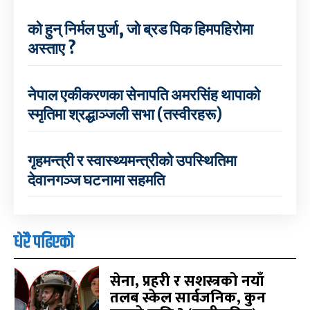
को हुन् निर्मल पुर्जा, जो ब्रड पिक हिमपहिरोमा
अस्ताए ?
नेपाल एकीकरणका सेनापति अमरसिंह थापाको
स्मृतिमा श्रद्धाञ्जली सभा (तस्वीरहरू)
गृहमन्त्री र स्वास्थ्यमन्त्रीको उपस्थितिमा
देवानगञ्ज घटनामा सहमति
धेरै पढिएको
सेना, प्रहरी र सशस्त्रको नयाँ
तलब स्केल सार्वजनिक, कुन