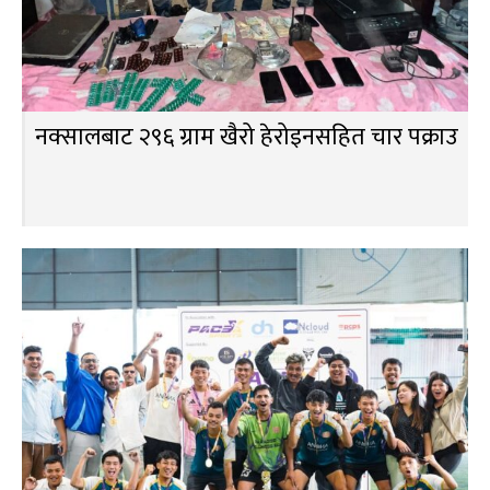
नक्सालबाट २९६ ग्राम खैरो हेरोइनसहित चार पक्राउ