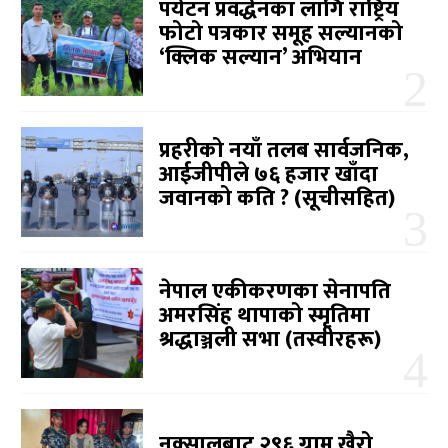
पर्यटन प्रवर्द्धनका लागि राष्ट्रिय
फोटो पत्रकार समूह सल्यानको
‘क्लिक सल्यान’ अभियान
प्रहरीको नयाँ तलब सार्वजनिक,
आईजीपीले ७६ हजार खाँदा
जवानको कति ? (सूचीसहित)
नेपाल एकीकरणका सेनापति
अमरसिंह थापाको स्मृतिमा
श्रद्धाञ्जली सभा (तस्वीरहरू)
नक्सालबाट २९६ ग्राम खैरो