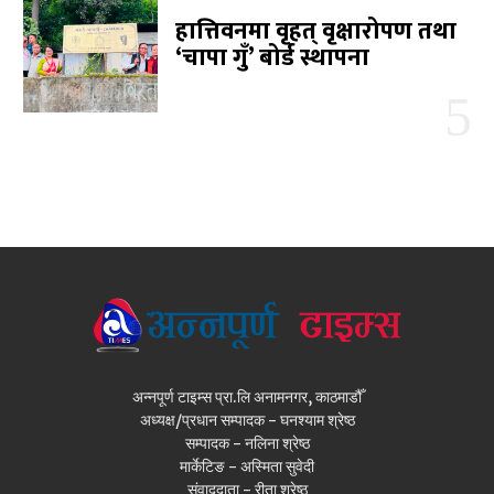
हात्तिवनमा वृहत् वृक्षारोपण तथा
‘चापा गुँ’ बोर्ड स्थापना
अन्नपूर्ण टाइम्स प्रा.लि अनामनगर, काठमाडौँ
अध्यक्ष/प्रधान सम्पादक - घनश्याम श्रेष्ठ
सम्पादक - नलिना श्रेष्ठ
मार्केटिङ - अस्मिता सुवेदी
संवाददाता - रीता श्रेष्ठ