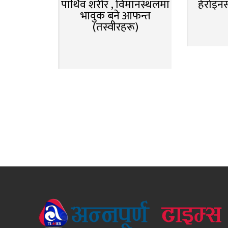
पार्थिव शरीर , विमानस्थलमा
हेरोइन
भावुक बने आफन्त
(तस्वीरहरू)