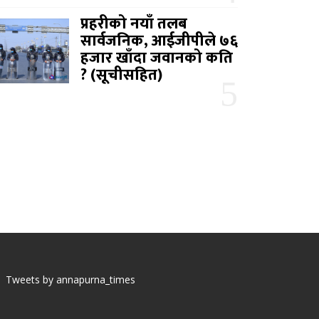
प्रहरीको नयाँ तलब
सार्वजनिक, आईजीपीले ७६
हजार खाँदा जवानको कति
? (सूचीसहित)
Tweets by annapurna_times