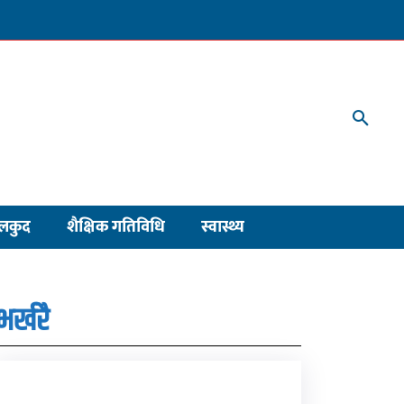
लकुद
शैक्षिक गतिविधि
स्वास्थ्य
भर्खरै