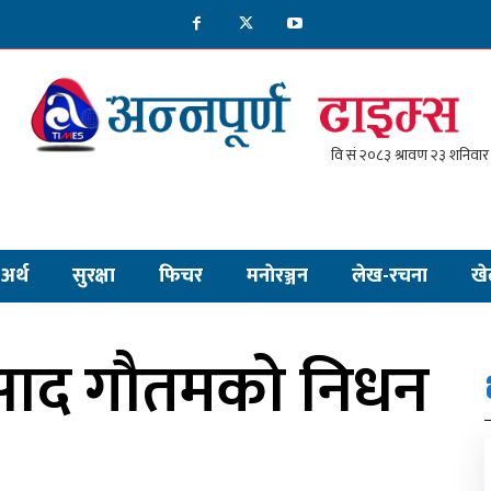
अर्थ
सुरक्षा
फिचर
मनाेरञ्जन
लेख-रचना
खे
 प्रसाद गौतमको निधन