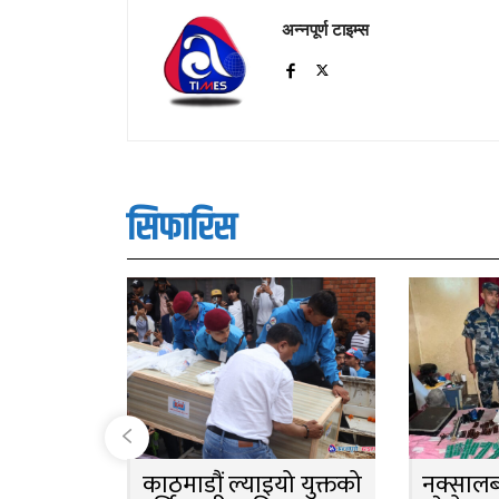
अन्नपूर्ण टाइम्स
सिफारिस
काठमाडौं ल्याइयो युक्तको
नक्सालबा