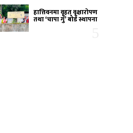
हात्तिवनमा वृहत् वृक्षारोपण
तथा ‘चापा गुँ’ बोर्ड स्थापना