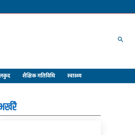
लकुद
शैक्षिक गतिविधि
स्वास्थ्य
भर्खरै