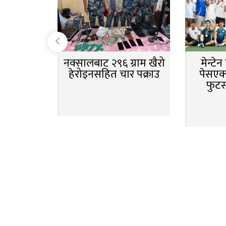
नक्सालबाट २९६ ग्राम खैरो
मेन्टे
हेरोइनसहित चार पक्राउ
पेसएक्
फुट