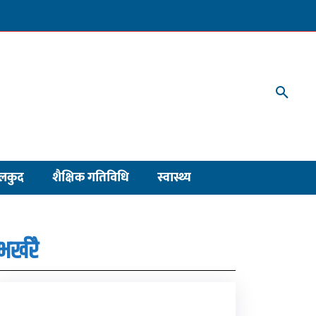
लकुद
शैक्षिक गतिविधि
स्वास्थ्य
भर्खरै