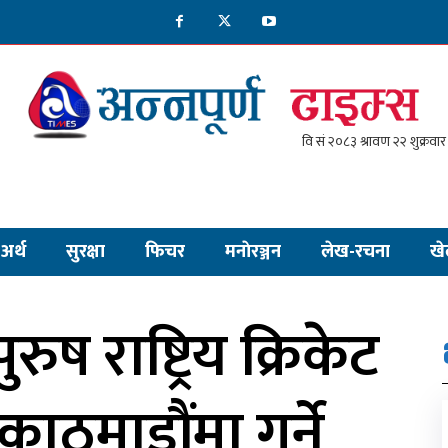
अर्थ
सुरक्षा
फिचर
मनाेरञ्जन
लेख-रचना
खे
ुरुष राष्ट्रिय क्रिकेट
काठमाडौंमा गर्ने