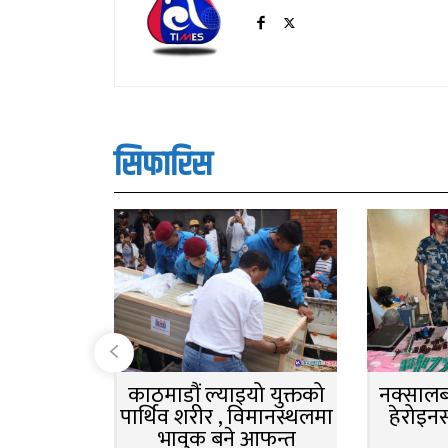
सिफारिस
काठमाडौं ल्याइयो युक्तको
नक्सालबा
पार्थिव शरीर , विमानस्थलमा
हेरोइन
भावुक बने आफन्त