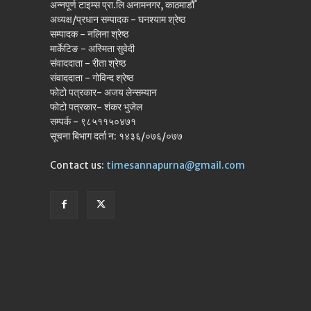
अन्नपूर्ण टाइम्स प्रा.लि अनामनगर, काठमाडौँ
अध्यक्ष/प्रधान सम्पादक - घनश्याम श्रेष्ठ
सम्पादक - नलिना श्रेष्ठ
मार्केटिङ - अस्मिता सुवेदी
संवाददाता - रीता श्रेष्ठ
संवाददाता - गोविन्द श्रेष्ठ
फोटो पत्रकार- अजय लेन्सम्यान
फोटो पत्रकार- शंकर भुजेल
सम्पर्क - ९८५११५०४७१
सूचना बिभाग दर्ता न: १४३६/०७६/०७७
Contact us:
timesannapurna@gmail.com