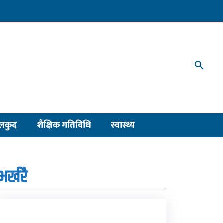
लकुद
शैक्षिक गतिविधि
स्वास्थ्य
भर्खरै