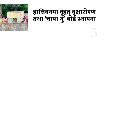
हात्तिवनमा वृहत् वृक्षारोपण
तथा ‘चापा गुँ’ बोर्ड स्थापना