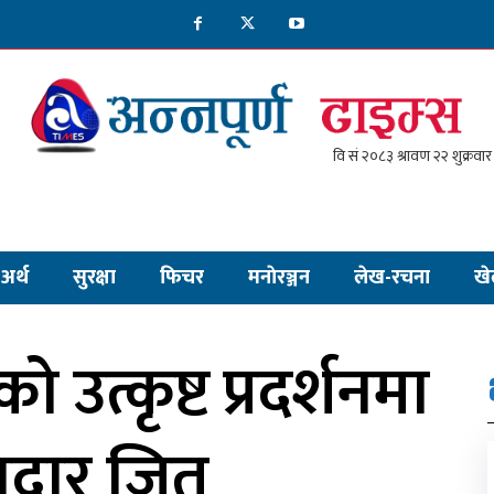
अर्थ
सुरक्षा
फिचर
मनाेरञ्जन
लेख-रचना
खे
ो उत्कृष्ट प्रदर्शनमा
दार जित