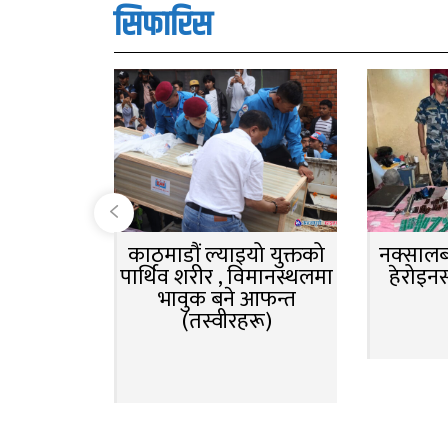
सिफारिस
काठमाडौं ल्याइयो युक्तको
नक्सालबा
पार्थिव शरीर , विमानस्थलमा
हेरोइन
भावुक बने आफन्त
(तस्वीरहरू)