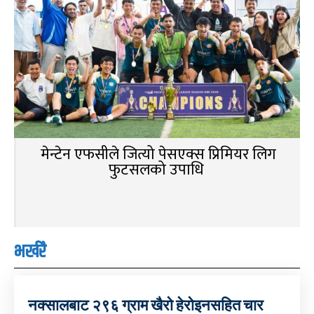
मेन्टेन एफसीले जित्यो पेसएक्स प्रिमियर लिग
फुटसलको उपाधि
भर्खरै
नक्सालबाट २९६ ग्राम खैरो हेरोइनसहित चार