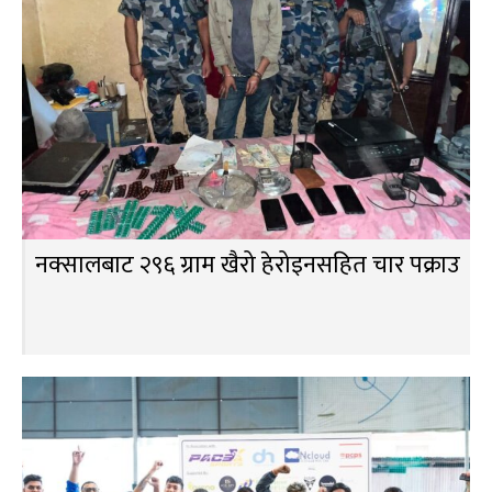
नक्सालबाट २९६ ग्राम खैरो हेरोइनसहित चार पक्राउ