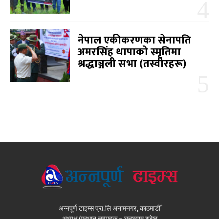
नेपाल एकीकरणका सेनापति
अमरसिंह थापाको स्मृतिमा
श्रद्धाञ्जली सभा (तस्वीरहरू)
अन्नपूर्ण टाइम्स प्रा.लि अनामनगर, काठमाडौँ
अध्यक्ष/प्रधान सम्पादक - घनश्याम श्रेष्ठ