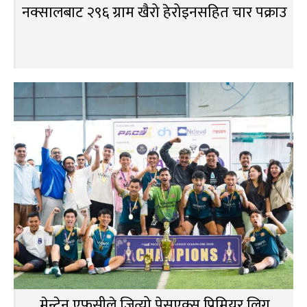
नक्सालबाट २९६ ग्राम खैरो हेरोइनसहित चार पक्राउ
मेन्टेन एफसीले जित्यो पेसएक्स प्रिमियर लिग