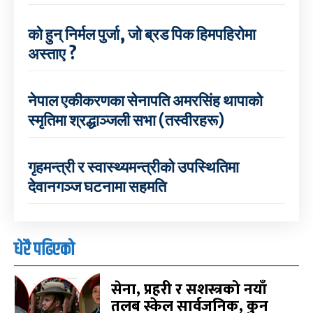
को हुन् निर्मल पुर्जा, जो ब्रड पिक हिमपहिरोमा
अस्ताए ?
नेपाल एकीकरणका सेनापति अमरसिंह थापाको
स्मृतिमा श्रद्धाञ्जली सभा (तस्वीरहरू)
गृहमन्त्री र स्वास्थ्यमन्त्रीको उपस्थितिमा
देवानगञ्ज घटनामा सहमति
धेरै पढिएको
सेना, प्रहरी र सशस्त्रको नयाँ
तलब स्केल सार्वजनिक, कुन