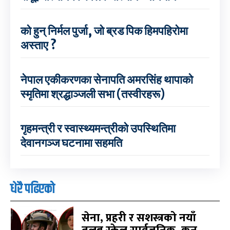
को हुन् निर्मल पुर्जा, जो ब्रड पिक हिमपहिरोमा
अस्ताए ?
नेपाल एकीकरणका सेनापति अमरसिंह थापाको
स्मृतिमा श्रद्धाञ्जली सभा (तस्वीरहरू)
गृहमन्त्री र स्वास्थ्यमन्त्रीको उपस्थितिमा
देवानगञ्ज घटनामा सहमति
धेरै पढिएको
सेना, प्रहरी र सशस्त्रको नयाँ