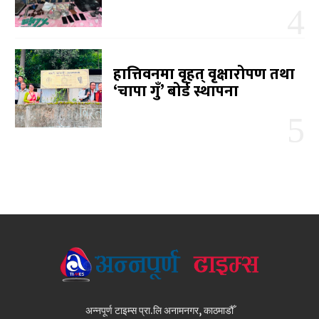
हात्तिवनमा वृहत् वृक्षारोपण तथा
‘चापा गुँ’ बोर्ड स्थापना
अन्नपूर्ण टाइम्स प्रा.लि अनामनगर, काठमाडौँ