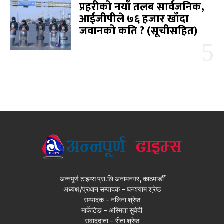
प्रहरीको नयाँ तलब सार्वजनिक,
आईजीपीले ७६ हजार खाँदा
जवानको कति ? (सूचीसहित)
अन्नपूर्ण टाइम्स प्रा.लि अनामनगर, काठमाडौँ
अध्यक्ष/प्रधान सम्पादक - घनश्याम श्रेष्ठ
सम्पादक - नलिना श्रेष्ठ
मार्केटिङ - अस्मिता सुवेदी
संवाददाता - रीता श्रेष्ठ