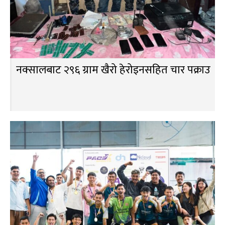
नक्सालबाट २९६ ग्राम खैरो हेरोइनसहित चार पक्राउ