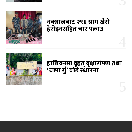
नक्सालबाट २९६ ग्राम खैरो
हेरोइनसहित चार पक्राउ
हात्तिवनमा वृहत् वृक्षारोपण तथा
‘चापा गुँ’ बोर्ड स्थापना