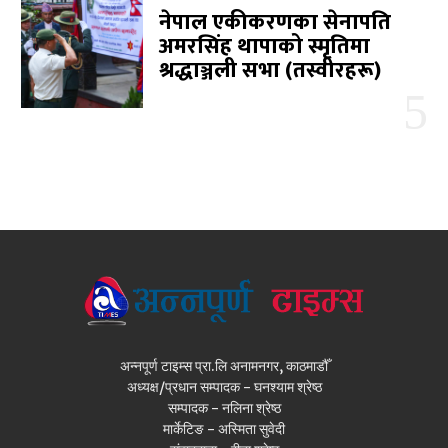
नेपाल एकीकरणका सेनापति
अमरसिंह थापाको स्मृतिमा
श्रद्धाञ्जली सभा (तस्वीरहरू)
अन्नपूर्ण टाइम्स प्रा.लि अनामनगर, काठमाडौँ
अध्यक्ष/प्रधान सम्पादक - घनश्याम श्रेष्ठ
सम्पादक - नलिना श्रेष्ठ
मार्केटिङ - अस्मिता सुवेदी