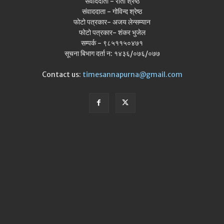
संवाददाता - रीता श्रेष्ठ
संवाददाता - गोविन्द श्रेष्ठ
फोटो पत्रकार- अजय लेन्सम्यान
फोटो पत्रकार- शंकर भुजेल
सम्पर्क - ९८५११५०४७१
सूचना बिभाग दर्ता न: १४३६/०७६/०७७
Contact us:
timesannapurna@gmail.com