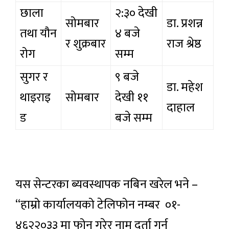
छाला
२:३० देखी
सोमबार
डा. प्रशन्न
तथा यौन
४ बजे
र शुक्रबार
राज श्रेष्ठ
रोग
सम्म
सुगर र
९ बजे
डा. महेश
थाइराइ
सोमबार
देखी ११
दाहाल
ड
बजे सम्म
यस सेन्टरका ब्यवस्थापक नबिन खरेल भने –
“हाम्रो कार्यालयको टेलिफोन नम्बर ०१-
४६२२०३३ मा फोन गरेर नाम दर्ता गर्न