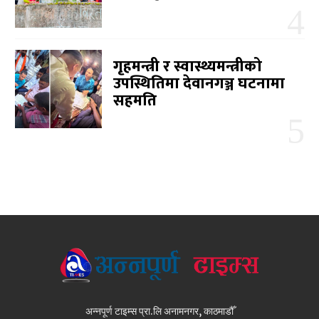
गृहमन्त्री र स्वास्थ्यमन्त्रीको
उपस्थितिमा देवानगञ्ज घटनामा
सहमति
अन्नपूर्ण टाइम्स प्रा.लि अनामनगर, काठमाडौँ