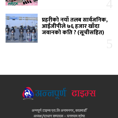
प्रहरीको नयाँ तलब सार्वजनिक,
आईजीपीले ७६ हजार खाँदा
जवानको कति ? (सूचीसहित)
अन्नपूर्ण टाइम्स प्रा.लि अनामनगर, काठमाडौँ
अध्यक्ष/प्रधान सम्पादक - घनश्याम श्रेष्ठ