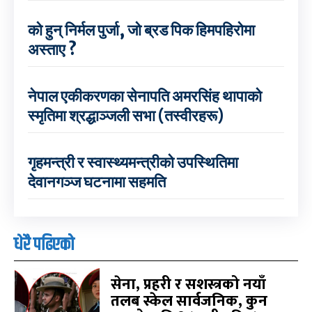
को हुन् निर्मल पुर्जा, जो ब्रड पिक हिमपहिरोमा
अस्ताए ?
नेपाल एकीकरणका सेनापति अमरसिंह थापाको
स्मृतिमा श्रद्धाञ्जली सभा (तस्वीरहरू)
गृहमन्त्री र स्वास्थ्यमन्त्रीको उपस्थितिमा
देवानगञ्ज घटनामा सहमति
धेरै पढिएको
सेना, प्रहरी र सशस्त्रको नयाँ
तलब स्केल सार्वजनिक, कुन