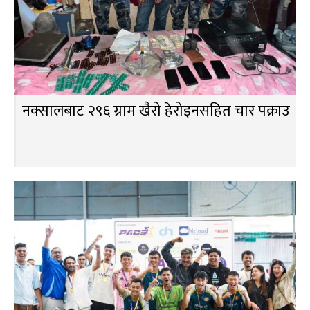
नक्सालबाट २९६ ग्राम खैरो हेरोइनसहित चार पक्राउ