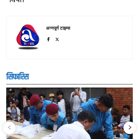
थियो।
अन्नपूर्ण टाइम्स
सिफारिस