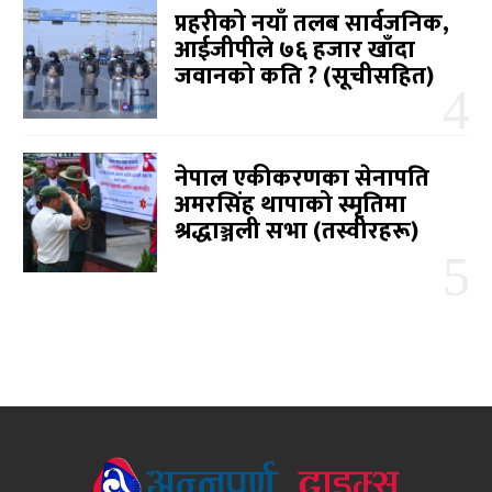
प्रहरीको नयाँ तलब सार्वजनिक,
आईजीपीले ७६ हजार खाँदा
जवानको कति ? (सूचीसहित)
नेपाल एकीकरणका सेनापति
अमरसिंह थापाको स्मृतिमा
श्रद्धाञ्जली सभा (तस्वीरहरू)