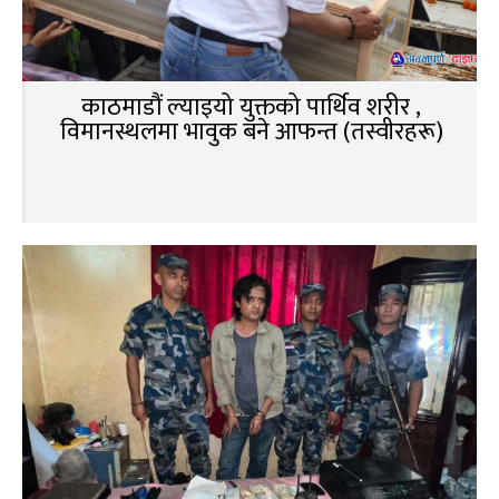
काठमाडौं ल्याइयो युक्तको पार्थिव शरीर ,
विमानस्थलमा भावुक बने आफन्त (तस्वीरहरू)