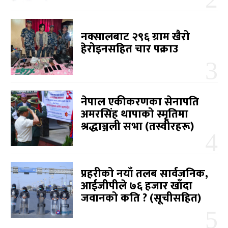
नक्सालबाट २९६ ग्राम खैरो
हेरोइनसहित चार पक्राउ
नेपाल एकीकरणका सेनापति
अमरसिंह थापाको स्मृतिमा
श्रद्धाञ्जली सभा (तस्वीरहरू)
प्रहरीको नयाँ तलब सार्वजनिक,
आईजीपीले ७६ हजार खाँदा
जवानको कति ? (सूचीसहित)