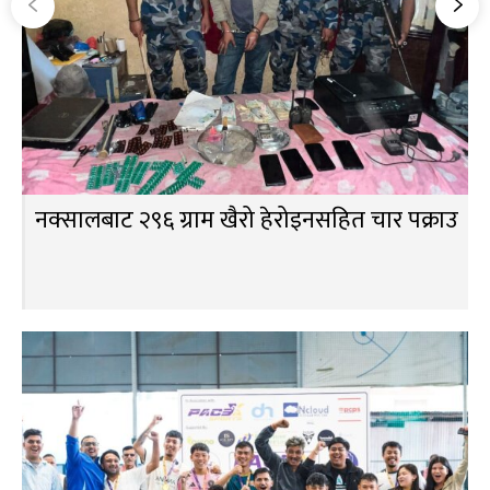
नक्सालबाट २९६ ग्राम खैरो हेरोइनसहित चार पक्राउ