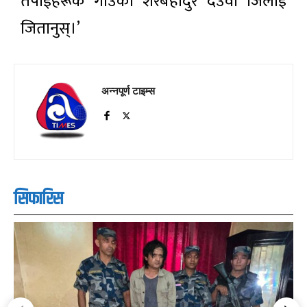
तपाईंहरूकै गाउँको शेरबहादुर देउवा जिलाई
जितानुस्।’
अन्नपूर्ण टाइम्स
सिफारिस