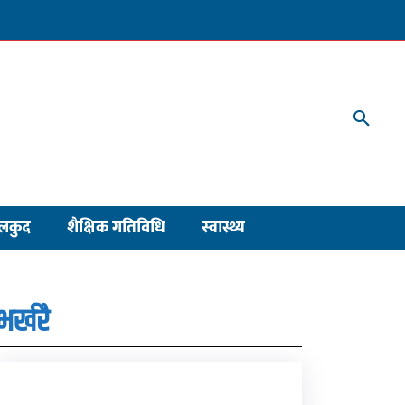
लकुद
शैक्षिक गतिविधि
स्वास्थ्य
भर्खरै