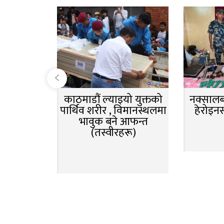
काठमाडौं ल्याइयो युक्तको
नक्सालबा
पार्थिव शरीर , विमानस्थलमा
हेरोइन
भावुक बने आफन्त
(तस्वीरहरू)