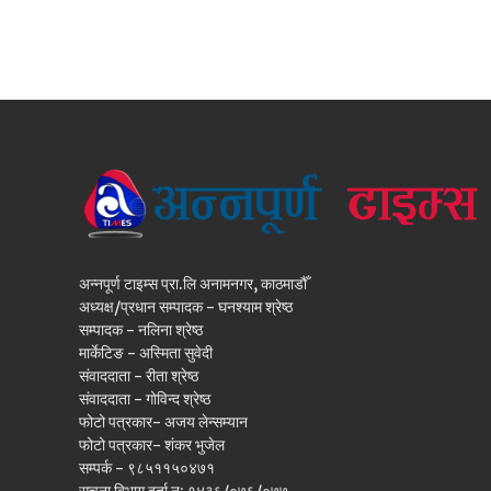
अन्नपूर्ण टाइम्स प्रा.लि अनामनगर, काठमाडौँ
अध्यक्ष/प्रधान सम्पादक - घनश्याम श्रेष्ठ
सम्पादक - नलिना श्रेष्ठ
मार्केटिङ - अस्मिता सुवेदी
संवाददाता - रीता श्रेष्ठ
संवाददाता - गोविन्द श्रेष्ठ
फोटो पत्रकार- अजय लेन्सम्यान
फोटो पत्रकार- शंकर भुजेल
सम्पर्क - ९८५११५०४७१
सूचना बिभाग दर्ता न: १४३६/०७६/०७७