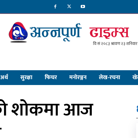
अर्थ
सुरक्षा
फिचर
मनाेरञ्जन
लेख-रचना
खे
नको शोकमा आज
ा