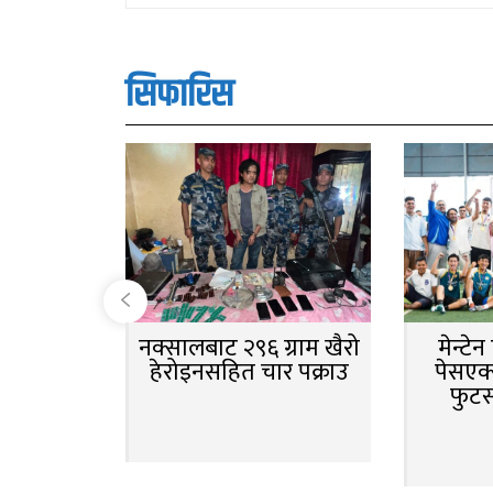
सिफारिस
नक्सालबाट २९६ ग्राम खैरो
मेन्टे
हेरोइनसहित चार पक्राउ
पेसएक्
फुट