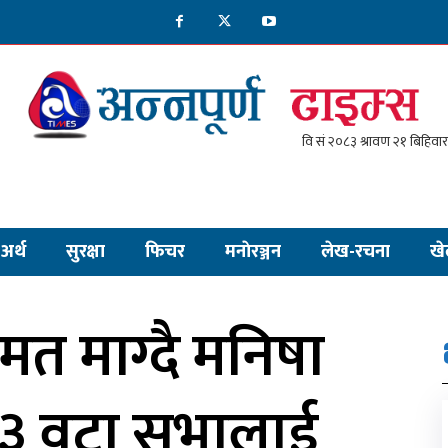
अर्थ
सुरक्षा
फिचर
मनाेरञ्जन
लेख-रचना
खे
 मत माग्दै मनिषा
३ वटा सभालाई