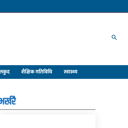
लकुद
शैक्षिक गतिविधि
स्वास्थ्य
भर्खरै