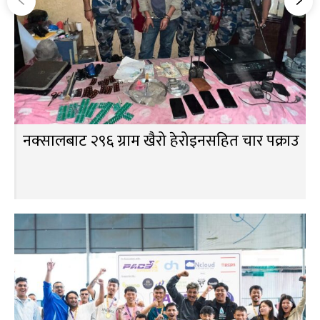
नक्सालबाट २९६ ग्राम खैरो हेरोइनसहित चार पक्राउ