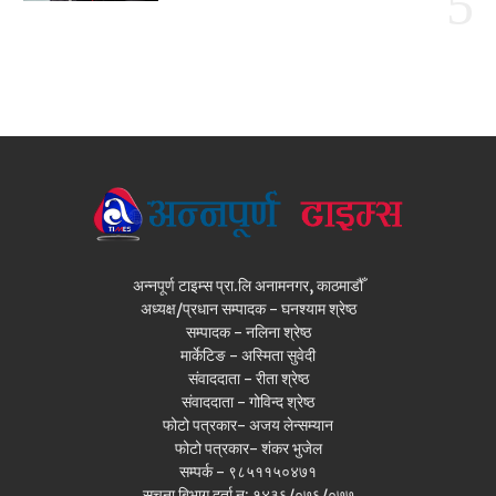
अन्नपूर्ण टाइम्स प्रा.लि अनामनगर, काठमाडौँ
अध्यक्ष/प्रधान सम्पादक - घनश्याम श्रेष्ठ
सम्पादक - नलिना श्रेष्ठ
मार्केटिङ - अस्मिता सुवेदी
संवाददाता - रीता श्रेष्ठ
संवाददाता - गोविन्द श्रेष्ठ
फोटो पत्रकार- अजय लेन्सम्यान
फोटो पत्रकार- शंकर भुजेल
सम्पर्क - ९८५११५०४७१
सूचना बिभाग दर्ता न: १४३६/०७६/०७७