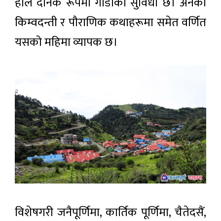
हाल दैनिक रूपमा गाडीको सुविधा छ। अनेकौ
किम्वदन्ती र पौराणिक कथाहरूमा समेत वर्णित
यसको महिमा व्यापक छ।
विशेषगरी जनैपूर्णिमा, कार्तिक पूर्णिमा, चैतेदसैं,