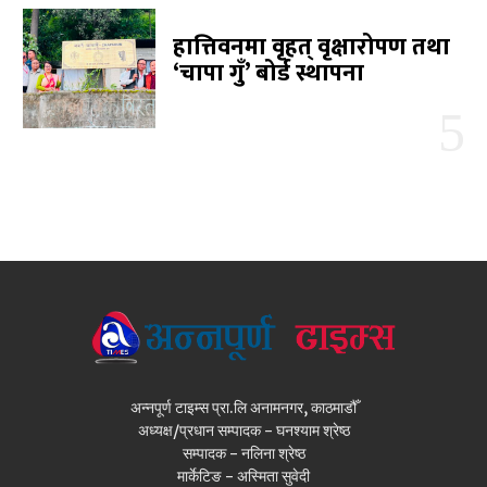
हात्तिवनमा वृहत् वृक्षारोपण तथा
‘चापा गुँ’ बोर्ड स्थापना
अन्नपूर्ण टाइम्स प्रा.लि अनामनगर, काठमाडौँ
अध्यक्ष/प्रधान सम्पादक - घनश्याम श्रेष्ठ
सम्पादक - नलिना श्रेष्ठ
मार्केटिङ - अस्मिता सुवेदी