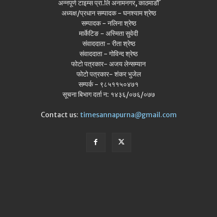
अन्नपूर्ण टाइम्स प्रा.लि अनामनगर, काठमाडौँ
अध्यक्ष/प्रधान सम्पादक - घनश्याम श्रेष्ठ
सम्पादक - नलिना श्रेष्ठ
मार्केटिङ - अस्मिता सुवेदी
संवाददाता - रीता श्रेष्ठ
संवाददाता - गोविन्द श्रेष्ठ
फोटो पत्रकार- अजय लेन्सम्यान
फोटो पत्रकार- शंकर भुजेल
सम्पर्क - ९८५११५०४७१
सूचना बिभाग दर्ता न: १४३६/०७६/०७७
Contact us:
timesannapurna@gmail.com