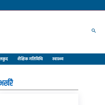
लकुद
शैक्षिक गतिविधि
स्वास्थ्य
भर्खरै