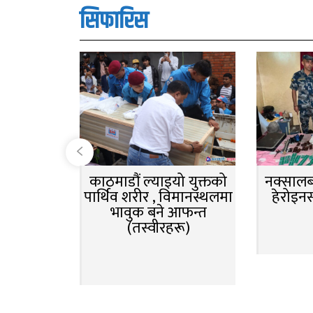
सिफारिस
काठमाडौं ल्याइयो युक्तको
नक्सालबा
पार्थिव शरीर , विमानस्थलमा
हेरोइन
भावुक बने आफन्त
(तस्वीरहरू)