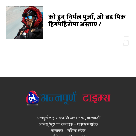
को हुन् निर्मल पुर्जा, जो ब्रड पिक
हिमपहिरोमा अस्ताए ?
अन्नपूर्ण टाइम्स प्रा.लि अनामनगर, काठमाडौँ
अध्यक्ष/प्रधान सम्पादक - घनश्याम श्रेष्ठ
सम्पादक - नलिना श्रेष्ठ