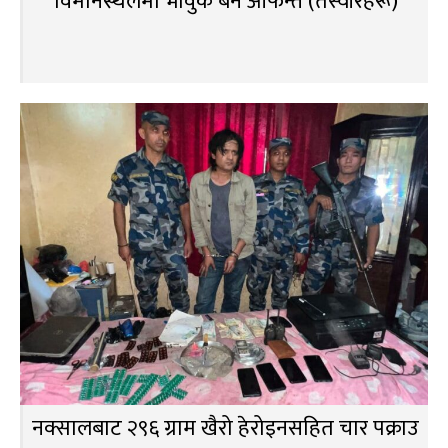
विमानस्थलमा भावुक बने आफन्त (तस्वीरहरू)
नक्सालबाट २९६ ग्राम खैरो हेरोइनसहित चार पक्राउ