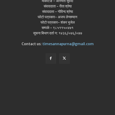
मार्केटिङ - अस्मिता सुवेदी
संवाददाता - रीता श्रेष्ठ
संवाददाता - गोविन्द श्रेष्ठ
फोटो पत्रकार- अजय लेन्सम्यान
फोटो पत्रकार- शंकर भुजेल
सम्पर्क - ९८५११५०४७१
सूचना बिभाग दर्ता न: १४३६/०७६/०७७
Contact us:
timesannapurna@gmail.com